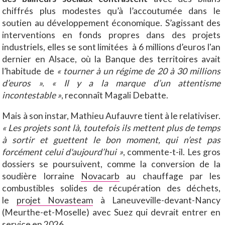
chiffrés plus modestes qu’à l’accoutumée dans le
soutien au développement économique. S’agissant des
interventions en fonds propres dans des projets
industriels, elles se sont limitées à 6 millions d’euros l'an
dernier en Alsace, où la Banque des territoires avait
l’habitude de
« tourner à un régime de 20 à 30 millions
d’euros ». « Il y a la marque d’un attentisme
incontestable »
, reconnaît Magali Debatte.
Mais à son instar, Mathieu Aufauvre tient à le relativiser.
« Les projets sont là, toutefois ils mettent plus de temps
à sortir et guettent le bon moment, qui n’est pas
forcément celui d'aujourd’hui »
, commente-t-il. Les gros
dossiers se poursuivent, comme la conversion de la
soudière lorraine
Novacarb
au chauffage par les
combustibles solides de récupération des déchets,
le
projet Novasteam
à Laneuveville-devant-Nancy
(Meurthe-et-Moselle) avec Suez qui devrait entrer en
service en 2026.