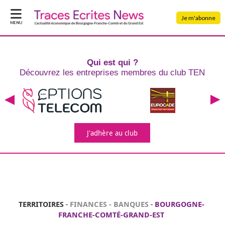
Je m'abonne
MENU
Qui est qui ?
Découvrez les entreprises
membres du club TEN
J'adhère
au club
TERRITOIRES
-
FINANCES - BANQUES
-
BOURGOGNE-
FRANCHE-COMTÉ-GRAND-EST