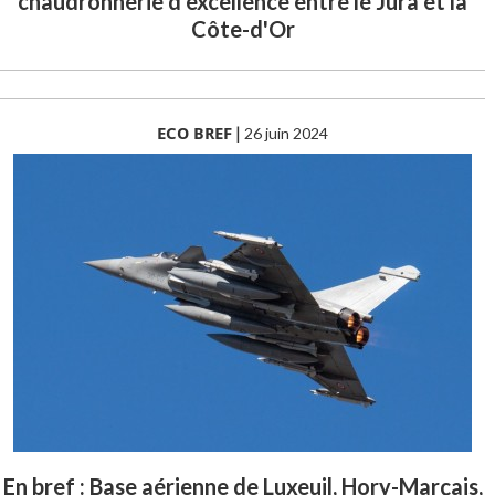
chaudronnerie d’excellence entre le Jura et la
Côte-d'Or
ECO BREF
|
26 juin 2024
En bref : Base aérienne de Luxeuil, Hory-Marçais,