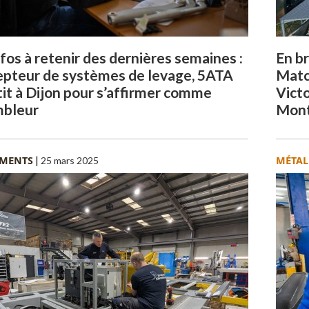
nfos à retenir des dernières semaines :
En br
pteur de systèmes de levage, 5ATA
Matc
tit à Dijon pour s’affirmer comme
Victo
mbleur
Monté
EMENTS
|
MÉTAL
25 mars 2025