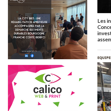
Les i
Conce
inves
asse
EQUIP