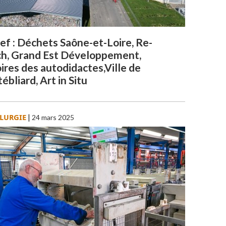
ef : Déchets Saône-et-Loire, Re-
h, Grand Est Développement,
ires des autodidactes,Ville de
bliard, Art in Situ
LURGIE
|
24 mars 2025