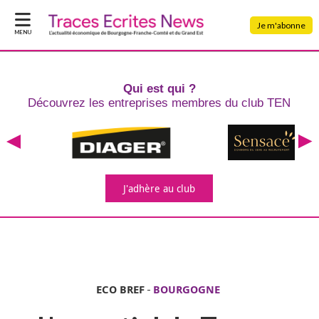
Je m'abonne
MENU
Qui est qui ?
Découvrez les entreprises
membres du club TEN
J'adhère
au club
ECO BREF
-
BOURGOGNE