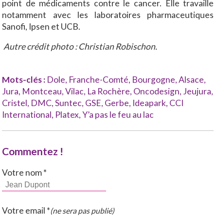
point de médicaments contre le cancer. Elle travaille
notamment avec les laboratoires pharmaceutiques
Sanofi, Ipsen et UCB.
Autre crédit photo : Christian Robischon.
Mots-clés :
Dole
,
Franche-Comté
,
Bourgogne
,
Alsace
,
Jura
,
Montceau
,
Vilac
,
La Rochère
,
Oncodesign
,
Jeujura
,
Cristel
,
DMC
,
Suntec
,
GSE
,
Gerbe
,
Ideapark
,
CCI
International
,
Platex
,
Y’a pas le feu au lac
Commentez !
Votre nom *
Votre email *
(ne sera pas publié)