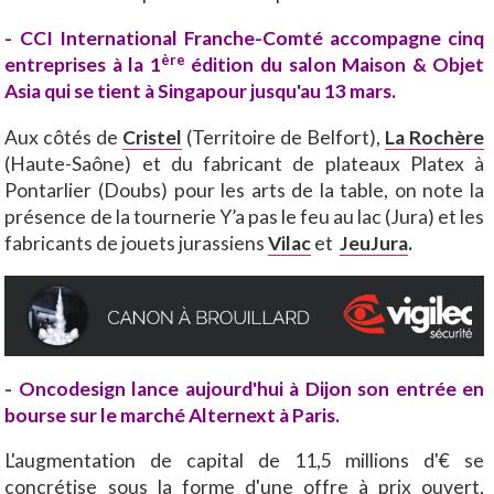
- CCI International Franche-Comté accompagne cinq
ère
entreprises à la 1
édition du salon Maison & Objet
Asia qui se tient à Singapour jusqu'au 13 mars.
Aux côtés de
Cristel
(Territoire de Belfort),
La Rochère
(Haute-Saône) et du fabricant de plateaux Platex à
Pontarlier (Doubs) pour les arts de la table, on note la
présence de la tournerie Y’a pas le feu au lac (Jura) et les
fabricants de jouets jurassiens
Vilac
et
JeuJura
.
- Oncodesign lance aujourd'hui à Dijon son entrée en
bourse sur le marché Alternext à Paris.
L'augmentation de capital de 11,5 millions d'€ se
concrétise sous la forme d'une offre à prix ouvert,