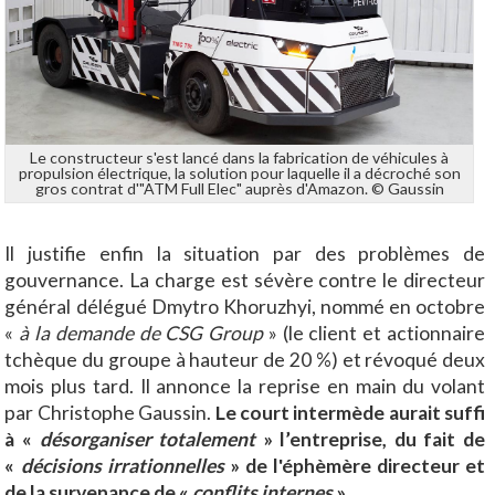
Le constructeur s'est lancé dans la fabrication de véhicules à
propulsion électrique, la solution pour laquelle il a décroché son
gros contrat d'"ATM Full Elec" auprès d'Amazon. © Gaussin
Il justifie enfin la situation par des problèmes de
gouvernance. La charge est sévère contre le directeur
général délégué Dmytro Khoruzhyi, nommé en octobre
«
à la demande de CSG Group
» (le client et actionnaire
tchèque du groupe à hauteur de 20 %) et révoqué deux
mois plus tard. Il annonce la reprise en main du volant
par Christophe Gaussin.
Le court intermède aurait suffi
à «
désorganiser totalement
» l’entreprise, du fait de
«
décisions irrationnelles
» de l'éphèmère directeur et
de la survenance de «
conflits internes
».