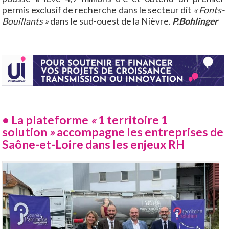
permis exclusif de recherche dans le secteur dit
« Fonts-
Bouillants »
dans le sud-ouest de la Nièvre.
P.Bohlinger
• La plateforme
«
1 territoire 1
solution
»
accompagne les entreprises de
Saône-et-Loire dans les enjeux RH