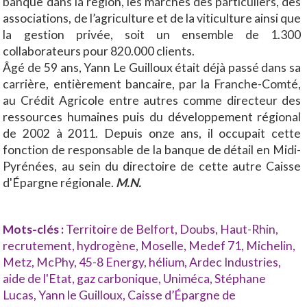
banque dans la région, les marchés des particuliers, des
associations, de l’agriculture et de la viticulture ainsi que
la gestion privée, soit un ensemble de 1.300
collaborateurs pour 820.000 clients.
Âgé de 59 ans, Yann Le Guilloux était déjà passé dans sa
carrière, entièrement bancaire, par la Franche-Comté,
au Crédit Agricole entre autres comme directeur des
ressources humaines puis du développement régional
de 2002 à 2011. Depuis onze ans, il occupait cette
fonction de responsable de la banque de détail en Midi-
Pyrénées, au sein du directoire de cette autre Caisse
d'Épargne régionale.
M.N.
Mots-clés :
Territoire de Belfort
,
Doubs
,
Haut-Rhin
,
recrutement
,
hydrogène
,
Moselle
,
Medef 71
,
Michelin
,
Metz
,
McPhy
,
45-8 Energy
,
hélium
,
Ardec Industries
,
aide de l'Etat
,
gaz carbonique
,
Uniméca
,
Stéphane
Lucas
,
Yann le Guilloux
,
Caisse d’Épargne de