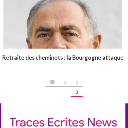
Retraite des cheminots : la Bourgogne attaque
1
2
3