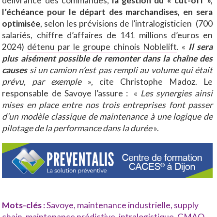
délivrance des commandes,
la gestion du « cut-off »,
l’échéance pour le départ des marchandises, en sera
optimisée
, selon les prévisions de l’intralogisticien (700
salariés, chiffre d’affaires de 141 millions d’euros en
2024)
détenu par le groupe chinois Noblelift
. «
Il sera
plus aisément possible de remonter dans la chaîne des
causes
si un camion n’est pas rempli au volume qui était
prévu, par exemple
», cite Christophe Madoz. Le
responsable de Savoye l’assure : «
Les synergies ainsi
mises en place entre nos trois entreprises font passer
d’un modèle classique de maintenance à une logique de
pilotage de la performance dans la durée
».
Mots-clés :
Savoye
,
maintenance industrielle
,
supply
chain
,
maintenance prédictive
,
intralogistique
,
GMAO
,