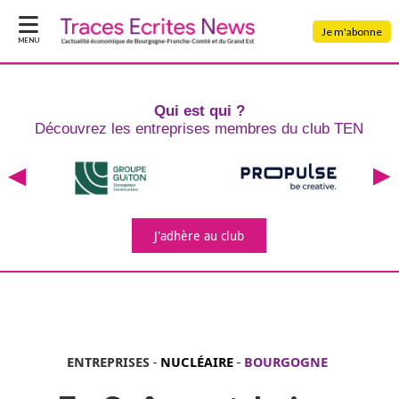
Je m'abonne
MENU
Qui est qui ?
Découvrez les entreprises
membres du club TEN
J'adhère
au club
ENTREPRISES
-
NUCLÉAIRE
-
BOURGOGNE