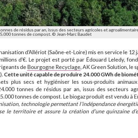
 tonnes de résidus par an, issus des secteurs agricoles et agroalimentair
15.000 tonnes de compost. © Jean-Marc Baudet
isation d’Allériot (Saône-et-Loire) mis en service le 12 j
llions d'€. Le projet est porté par Édouard Leledy, fond
irigeants de
Bourgogne Recyclage
, AK Green Solution, le s
).
Cette unité capable de produire 24.000 GWh de biomé
ets plus secs et hygiéniser les sous-produits animaux
24.000 tonnes de résidus par an, issus des secteurs agr
5.000 tonnes de compost. Le biogaz produit est vendu à E
nisation, technologie permettant l’indépendance énergéti
e le territoire et assure la création d’une quinzaine d’