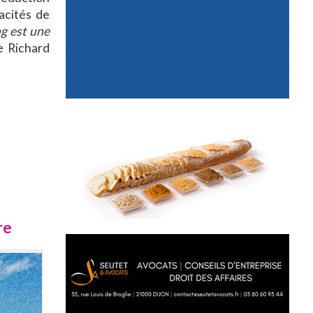
acités de
ng est une
te Richard
re