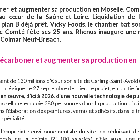
oner et augmenter sa production en Moselle. Com
u cœur de la Saône-et-Loire. Liquidation de la
plan B déjà prêt. Vicky Foods, le chantier bat son
he-Comté fête ses 25 ans. Rhenus inaugure une 
de Colmar Neuf-Brisach.
 décarboner et augmenter sa production en
nt de 130 millions d’€ sur son site de Carling-Saint-Avold
ratégique, le 27 septembre dernier. Le projet, en partie f
 en œuvre, d’ici à 2026, d’une nouvelle technologie de pu
osellane emploie 380 personnes dans la production d’aci
l’élaboration des peintures, vernis et adhésifs, dans le 
spécialité.
 l'empreinte environnementale du site, en réduisant d
çais de la chimie (21.100 salariés) cible aussi une 