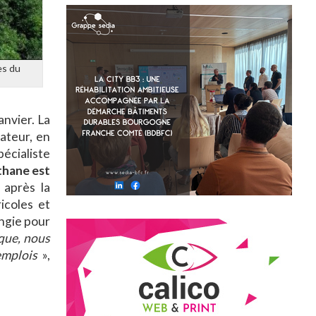
es du
anvier. La
ateur, en
pécialiste
thane est
 après la
icoles et
ngie pour
que, nous
emplois
»,