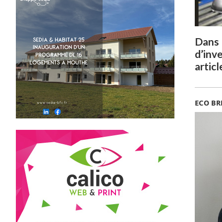
Dans 
d’inv
artic
ECO BR