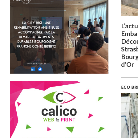
L’act
Embal
Déco
Stras
Bourg
d’Or
ECO BR