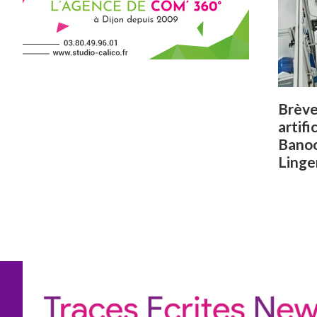
Brève
artifi
Banoo
Linge