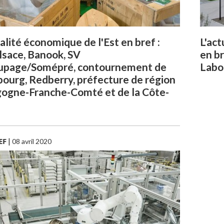
ualité économique de l'Est en bref :
L'act
sace, Banook, SV
en b
upage/Somépré, contournement de
Labo
bourg, Redberry, préfecture de région
ogne-Franche-Comté et de la Côte-
EF
|
08 avril 2020