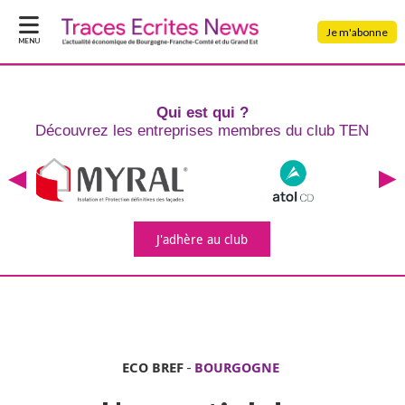
Je m'abonne
MENU
Qui est qui ?
Découvrez les entreprises
membres du club TEN
J'adhère
au club
ECO BREF
-
BOURGOGNE