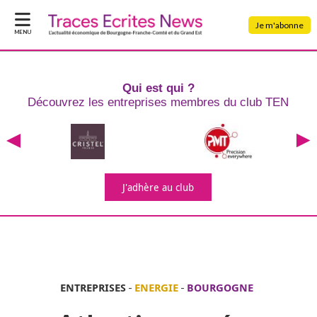
Je m'abonne
MENU
Qui est qui ?
Découvrez les entreprises
membres du club TEN
J'adhère
au club
ENTREPRISES
-
ENERGIE
-
BOURGOGNE