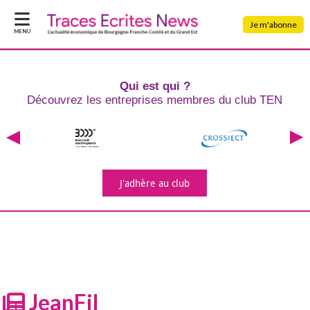
Je m'abonne
MENU
Qui est qui ?
Découvrez les entreprises
membres du club TEN
J'adhère
au club
JeanFil