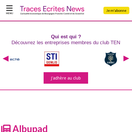
Je m'abonne
MENU
Qui est qui ?
Découvrez les entreprises
membres du club TEN
J'adhère
au club
Albupad