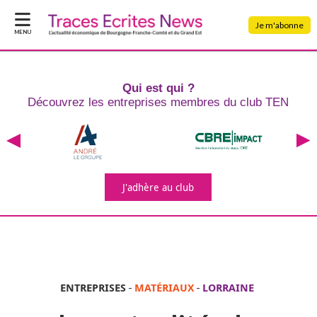
Je m'abonne
MENU
Qui est qui ?
Découvrez les entreprises
membres du club TEN
J'adhère
au club
ENTREPRISES
-
MATÉRIAUX
-
LORRAINE