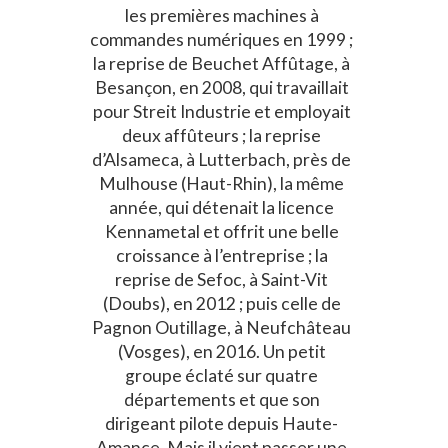
les premières machines à
commandes numériques en 1999 ;
la reprise de Beuchet Affûtage, à
Besançon, en 2008, qui travaillait
pour Streit Industrie et employait
deux affûteurs ; la reprise
d’Alsameca, à Lutterbach, près de
Mulhouse (Haut-Rhin), la même
année, qui détenait la licence
Kennametal et offrit une belle
croissance à l’entreprise ; la
reprise de Sefoc, à Saint-Vit
(Doubs), en 2012 ; puis celle de
Pagnon Outillage, à Neufchâteau
(Vosges), en 2016. Un petit
groupe éclaté sur quatre
départements et que son
dirigeant pilote depuis Haute-
Amance. Mais il vient passer une