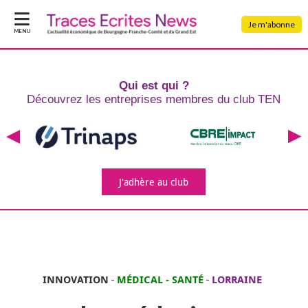
Je m'abonne
MENU
Qui est qui ?
Découvrez les entreprises
membres du club TEN
J'adhère
au club
INNOVATION
-
MÉDICAL - SANTÉ
-
LORRAINE