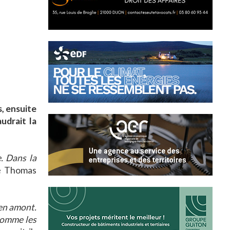
s, ensuite
udrait la
. Dans la
e Thomas
 en amont.
 comme les