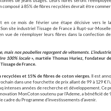
 tonnes de jeans usagés. Leurs fibres seront réemployée
m composé à 85% de fibres recyclées devrait être commerc
t en ce mois de février une étape décisive vers le 
Son site industriel Tissage de France à Rupt-sur-Moselle
en vue de réemployer leurs fibres dans la confection d
, mais nos poubelles regorgent de vêtements. L’industriel
ière 100% locale
», martèle Thomas Huriez, fondateur de
Tissage de France.
 recyclées et 15% de fibres de coton vierges.
Il est ann
ochain dans une fourchette de prix allant de 99 à 129 € l’
inq intenses années de recherche et développement. Ce pr
’innovation MonCoton soutenu par l’Ademe, a bénéficié de 
le cadre du Programme d’investissements d’avenir.