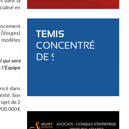
s dans la
ialisé en
lancement
 (Vosges)
e modèles
 qui sera
 l’Équipe
oncé dans
unité. Son
ojet de 2
900.000 €