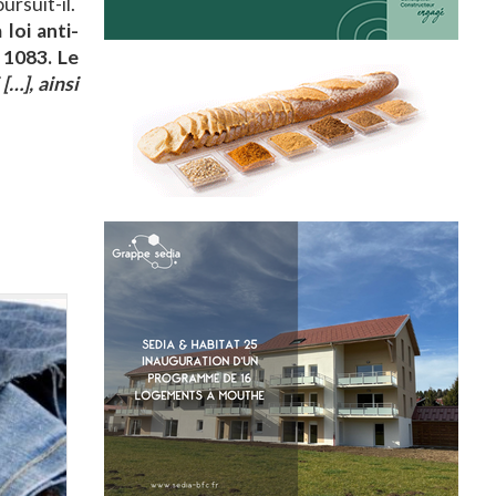
oursuit-il.
 loi anti-
 1083. Le
 […], ainsi