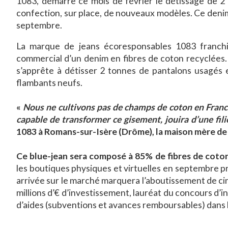
1083, démarre ce mois de février le détissage de 2
confection, sur place, de nouveaux modèles. Ce deni
septembre.
La marque de jeans écoresponsables 1083 franchi
commercial d’un denim en fibres de coton recyclées. 
s’apprête à détisser 2 tonnes de pantalons usagés 
flambants neufs.
«
Nous ne cultivons pas de champs de coton en France
capable de transformer ce gisement, jouira d’une fil
1083 à Romans-sur-Isère (Drôme), la maison mère de 
Ce blue-jean sera composé à 85% de fibres de coton
les boutiques physiques et virtuelles en septembre pr
arrivée sur le marché marquera l’aboutissement de c
millions d’€ d’investissement, lauréat du concours d
d’aides (subventions et avances remboursables) dans 