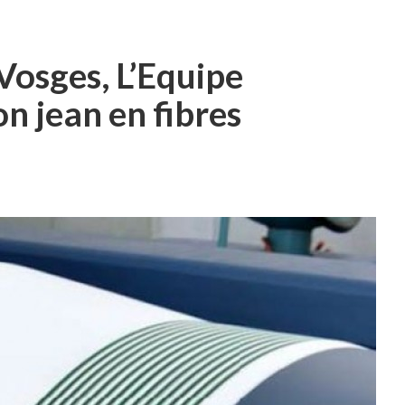
 Vosges, L’Equipe
on jean en fibres