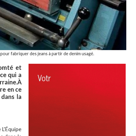
pour fabriquer des jeans à partir de denim usagé.
omté et
ce qui a
rraine.À
re en ce
 dans la
e L’Équipe