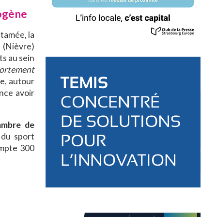
rogène
tamée, la
 (Nièvre)
ts au sein
portement
re, autour
once avoir
hambre de
 du sport
ompte 300