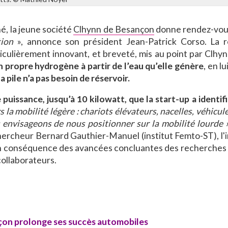
é, la jeune société
Clhynn de Besançon
donne rendez-vou
tion
», annonce son président Jean-Patrick Corso. La 
iculièrement innovant, et breveté, mis au point par Clhyn
on propre hydrogène à partir de l’eau qu’elle génère
, en l
 pile n’a pas besoin de réservoir.
puissance, jusqu’à 10 kilowatt, que la start-up a identi
rs la mobilité légère : chariots élévateurs, nacelles, véhicul
 envisageons de nous positionner sur la mobilité lourde 
hercheur Bernard Gauthier-Manuel (institut Femto-ST), l'
n conséquence des avancées concluantes des recherches e
ollaborateurs.
çon prolonge ses succès automobiles