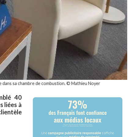
ène dans sa chambre de combustion. © Mathieu Noyer
mblé 40
 liées à
lientèle