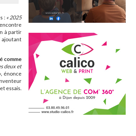
s :
« 2025
rencontre
n à partir
ui ajoutant
fié comme
es deux et
»
, énonce
inventeur
t essais.