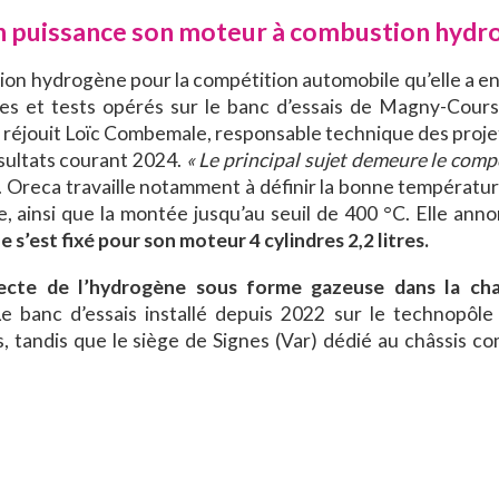
en puissance son moteur à combustion hyd
ion hydrogène pour la compétition automobile qu’elle a en
hes et tests opérés sur le banc d’essais de Magny-Cours
e réjouit Loïc Combemale, responsable technique des proje
ésultats courant 2024.
« Le principal sujet demeure le com
. Oreca travaille notamment à définir la bonne températu
e, ainsi que la montée jusqu’au seuil de 400 °C. Elle ann
e s’est fixé pour son moteur 4 cylindres 2,2 litres.
irecte de l’hydrogène sous forme gazeuse dans la c
Le banc d’essais installé depuis 2022 sur le technopôle
tandis que le siège de Signes (Var) dédié au châssis c