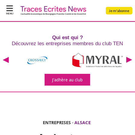
Je m'abonne
MENU
Qui est qui ?
Découvrez les entreprises
membres du club TEN
J'adhère
au club
ENTREPRISES
-
ALSACE