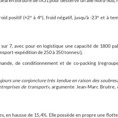
éal en bordure de l’A31 pour desservir un axe Nord-Sud, m
oid positif (+2° à 4°), froid négatif, jusqu’à -23° et à t
 sur 7, avec pour en logistique une capacité de 1800 pal
ansport-expédition de 250 à 350 tonnes/j.
ommande, de conditionnement et de co-packing (regrou
oujours une conjoncture très tendue en raison des soubres
treprises de transport»,
argumente Jean-Marc Bruère, 
aires, en hausse de 15,4%. Elle possède en propre une flott