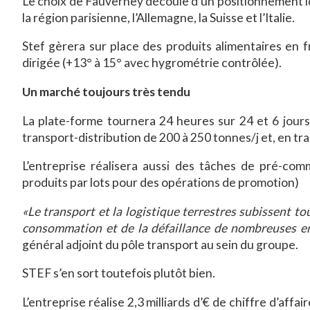
Le choix de Fauverney découle d’un positionnement id
la région parisienne, l’Allemagne, la Suisse et l’Italie.
Stef gèrera sur place des produits alimentaires en fr
dirigée (+13° à 15° avec hygrométrie contrôlée).
Un marché toujours très tendu
La plate-forme tournera 24 heures sur 24 et 6 jours
transport-distribution de 200 à 250 tonnes/j et, en tr
L’entreprise réalisera aussi des tâches de pré-c
produits par lots pour des opérations de promotion)
«Le transport et la logistique terrestres subissent t
consommation et de la défaillance de nombreuses en
général adjoint du pôle transport au sein du groupe.
STEF s’en sort toutefois plutôt bien.
L’entreprise réalise 2,3 milliards d’€ de chiffre d’aff