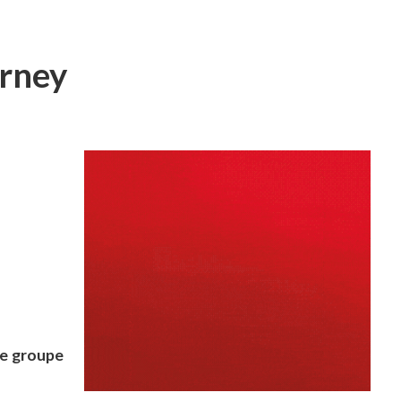
erney
le groupe