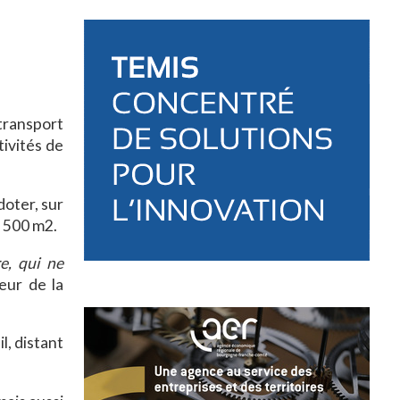
 transport
ivités de
doter, sur
2 500 m2.
e, qui ne
eur de la
l, distant