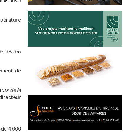
ais aussi
empérature
ettes, en
pement de
auts de la
directeur
e de 4 000