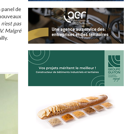
n panel de
 nouveaux
l n’est pas
V. Malgré
lly.