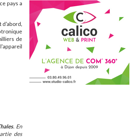
ce pays a
t d’abord,
ptronique
lliers de
'appareil
Thales
. En
artie des