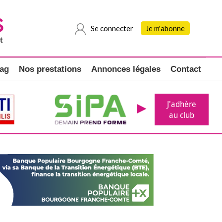
Se connecter
Je m'abonne
ag
Nos prestations
Annonces légales
Contact
J'adhère
au club