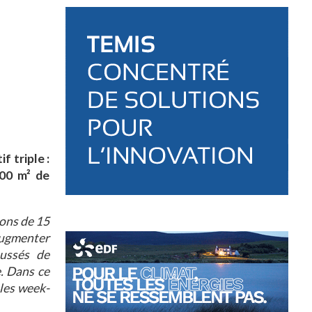
f triple :
000 m² de
ons de 15
 augmenter
ussés de
. Dans ce
 les week-