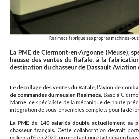
Realmeca fabrique ses propres machines-outil
La PME de Clermont-en-Argonne (Meuse), spéci
hausse des ventes du Rafale, à la fabricatio
destination du chasseur de Dassault Aviation e
Le décollage des ventes du Rafale, l’avion de combat
de commandes du meusien Realmeca.
Basé à Clermon
Marne, ce spécialiste de la mécanique de haute précis
intégration de sous-ensembles complets pour la défe
La PME de 140 salariés double actuellement sa pr
chasseur français.
Cette collaboration devrait port
millions d’€ en 2022, un montant qui était déjà en hau