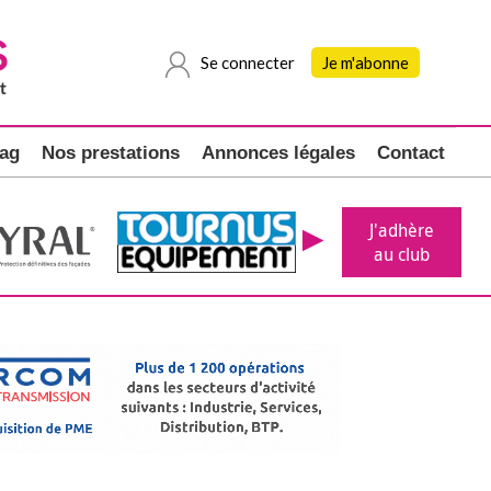
Se connecter
Je m'abonne
ag
Nos prestations
Annonces légales
Contact
J'adhère
au club