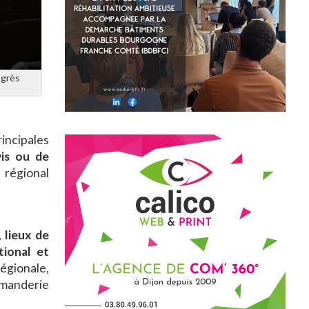
ngrès
incipales
is ou de
 régional
 lieux de
tional et
égionale,
mmanderie