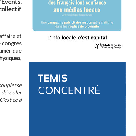
Events,
ollectif
affaire et
e congrès
umérique
hysiques,
 souplesse
 dérouler
C’est ce à