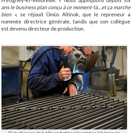
Fretigney-et-Velloreille. «
Nous appliquons depuis six
ans le business plan conçu à ce moment-là…et ça marche
bien »,
se réjouit Ümüs Altinok, que le repreneur a
nommée directrice générale, tandis que son collègue
est devenu directeur de production.
De la découpe de la tôle en bobine à la peinture à la lance en