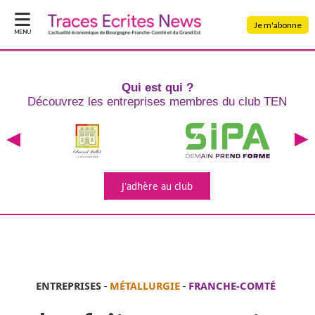
Je m'abonne
MENU
Qui est qui ?
Découvrez les entreprises
membres du club TEN
J'adhère
au club
ENTREPRISES
-
MÉTALLURGIE
-
FRANCHE-COMTÉ