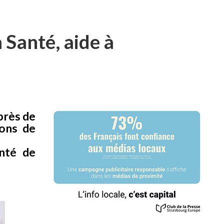
 Santé, aide à
près de
ions de
enté de