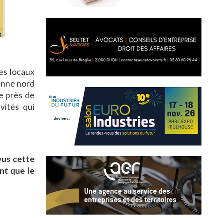
es locaux
ronne nord
e près de
vités qui
vus cette
nt que le