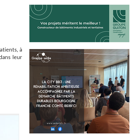
atients, à
 dans leur