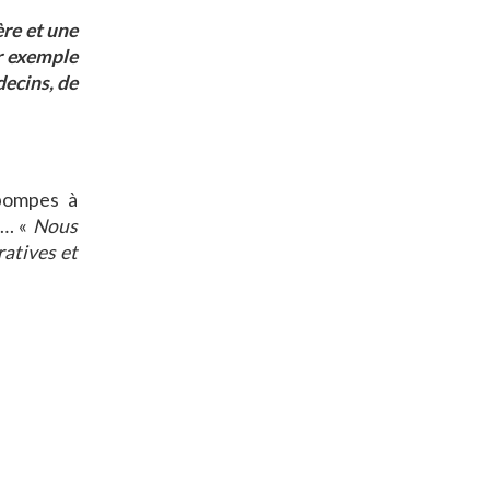
re et une
ar exemple
decins, de
 pompes à
e… «
Nous
ratives et