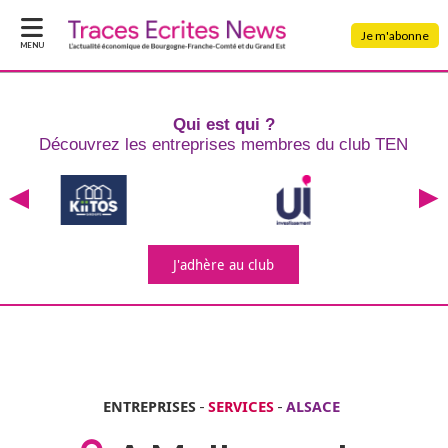
Je m'abonne
MENU
Qui est qui ?
Découvrez les entreprises
membres du club TEN
J'adhère
au club
ENTREPRISES
-
SERVICES
-
ALSACE