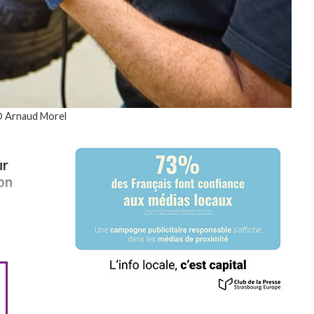
 © Arnaud Morel
ur
on