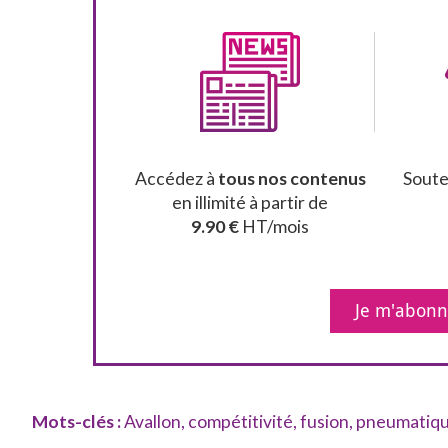
Accédez à
tous nos contenus
Sout
en illimité à partir de
9.90 €
HT/mois
Je m'abon
Mots-clés :
Avallon
,
compétitivité
,
fusion
,
pneumatiq