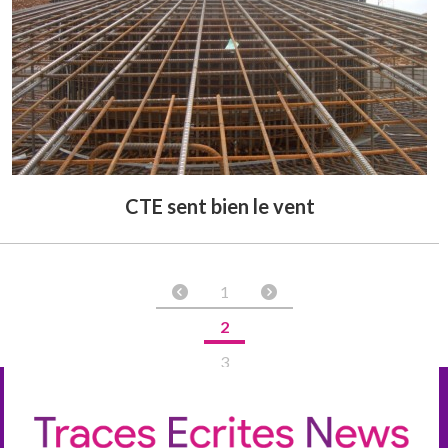
CTE sent bien le vent
1
2
3